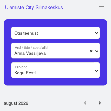
Ülemiste City Silmakeskus
Toggl
naviga
Arst / õde / spetsialist
Piirkond
august 2026