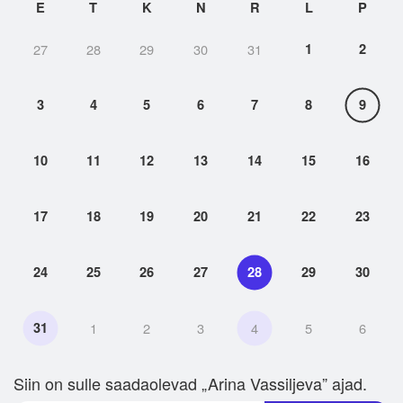
E
T
K
N
R
L
P
27
28
29
30
31
1
2
3
4
5
6
7
8
9
10
11
12
13
14
15
16
17
18
19
20
21
22
23
24
25
26
27
28
29
30
31
1
2
3
4
5
6
Siin on sulle saadaolevad „Arina Vassiljeva” ajad.