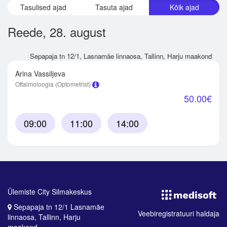
Tasulised ajad
Tasuta ajad
Kõik ajad
Reede, 28. august
Sepapaja tn 12/1
,
Lasnamäe linnaosa
,
Tallinn
, Harju maakond
Arina Vassiljeva
Oftalmoloogia
(Optometrist)
50.00€
09:00
11:00
14:00
Ülemiste City Silmakeskus
Sepapaja tn 12/1 Lasnamäe
Veebiregistratuuri haldaja
linnaosa, Tallinn, Harju