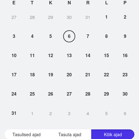
E
T
K
N
R
L
P
27
28
29
30
31
1
2
3
4
5
6
7
8
9
10
11
12
13
14
15
16
17
18
19
20
21
22
23
24
25
26
27
28
29
30
31
1
2
3
4
5
6
Tasulised ajad
Tasuta ajad
Kõik ajad