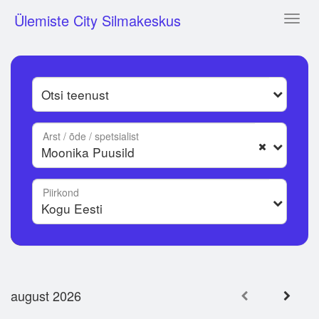
Ülemiste City Silmakeskus
Toggl
naviga
Arst / õde / spetsialist
Piirkond
august 2026