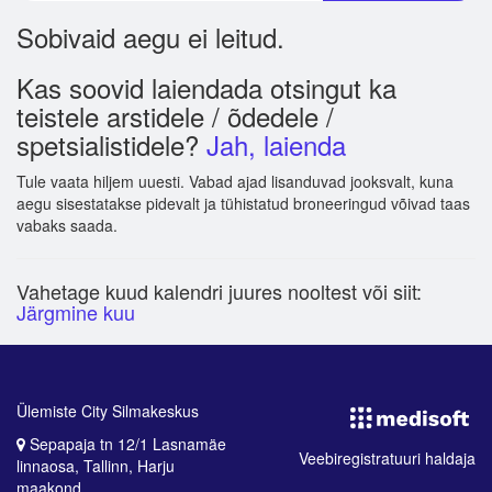
Sobivaid aegu ei leitud.
Kas soovid laiendada otsingut ka
teistele arstidele / õdedele /
spetsialistidele?
Jah, laienda
Tule vaata hiljem uuesti. Vabad ajad lisanduvad jooksvalt, kuna
aegu sisestatakse pidevalt ja tühistatud broneeringud võivad taas
vabaks saada.
Vahetage kuud kalendri juures nooltest või siit:
Järgmine kuu
Ülemiste City Silmakeskus
Sepapaja tn 12/1 Lasnamäe
Veebiregistratuuri haldaja
linnaosa, Tallinn, Harju
maakond